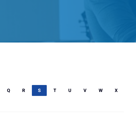
Q
R
S
T
U
V
W
X