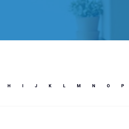
H
I
J
K
L
M
N
O
P