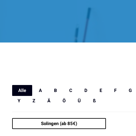
Alle
A
B
C
D
E
F
G
Y
Z
Ä
Ö
Ü
ß
Solingen (ab 85€)