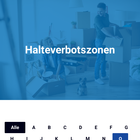
Halteverbotszonen
Alle
A
B
C
D
E
F
G
H
I
J
K
L
M
N
O